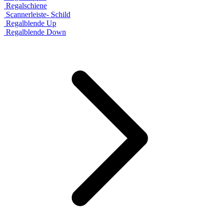
Regalschiene
Scannerleiste- Schild
Regalblende Up
Regalblende Down