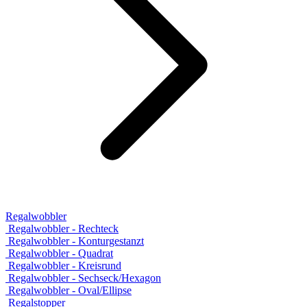
Regalwobbler
Regalwobbler - Rechteck
Regalwobbler - Konturgestanzt
Regalwobbler - Quadrat
Regalwobbler - Kreisrund
Regalwobbler - Sechseck/Hexagon
Regalwobbler - Oval/Ellipse
Regalstopper