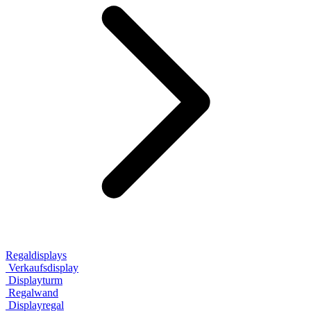
Regaldisplays
Verkaufsdisplay
Displayturm
Regalwand
Displayregal