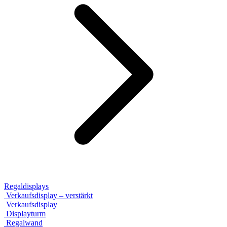
Regaldisplays
Verkaufsdisplay – verstärkt
Verkaufsdisplay
Displayturm
Regalwand