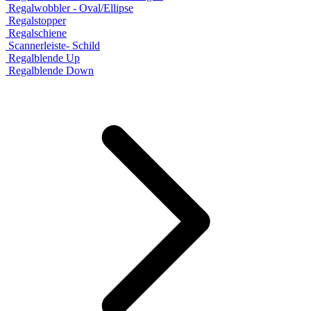
Regalwobbler - Oval/Ellipse
Regalstopper
Regalschiene
Scannerleiste- Schild
Regalblende Up
Regalblende Down