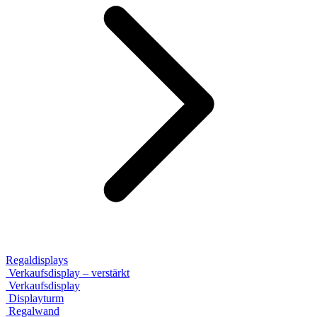
Regaldisplays
Verkaufsdisplay – verstärkt
Verkaufsdisplay
Displayturm
Regalwand