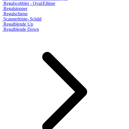
Regalwobbler - Oval/Ellipse
Regalstopper
Regalschiene
Scannerleiste- Schild
Regalblende Up
Regalblende Down