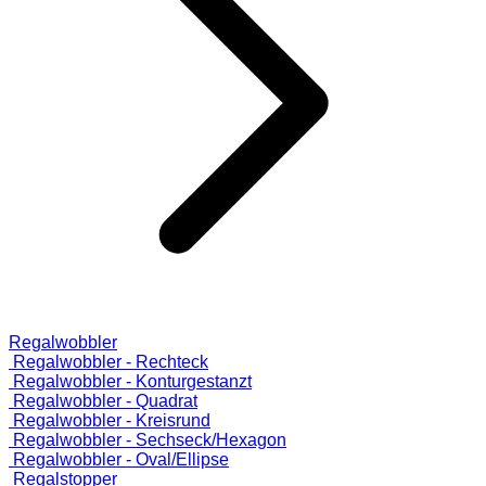
Regalwobbler
Regalwobbler - Rechteck
Regalwobbler - Konturgestanzt
Regalwobbler - Quadrat
Regalwobbler - Kreisrund
Regalwobbler - Sechseck/Hexagon
Regalwobbler - Oval/Ellipse
Regalstopper