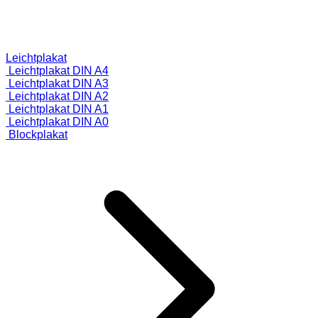
Leichtplakat
Leichtplakat DIN A4
Leichtplakat DIN A3
Leichtplakat DIN A2
Leichtplakat DIN A1
Leichtplakat DIN A0
Blockplakat