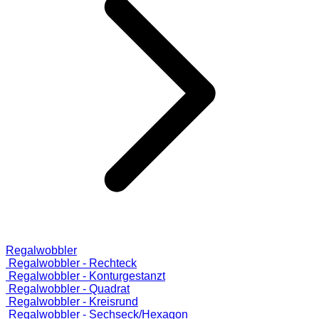
Regalwobbler
Regalwobbler - Rechteck
Regalwobbler - Konturgestanzt
Regalwobbler - Quadrat
Regalwobbler - Kreisrund
Regalwobbler - Sechseck/Hexagon