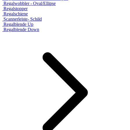
Regalwobbler - Oval/Ellipse
Regalstopper
Regalschiene
Scannerleiste- Schild
Regalblende Up
Regalblende Down