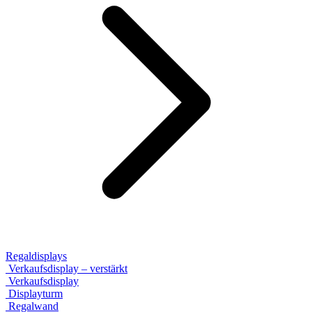
Regaldisplays
Verkaufsdisplay – verstärkt
Verkaufsdisplay
Displayturm
Regalwand