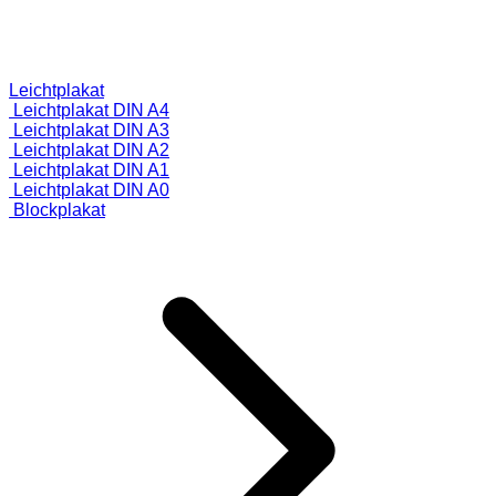
Leichtplakat
Leichtplakat DIN A4
Leichtplakat DIN A3
Leichtplakat DIN A2
Leichtplakat DIN A1
Leichtplakat DIN A0
Blockplakat