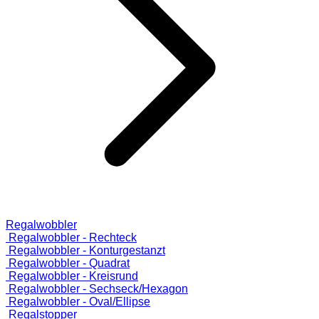
Regalwobbler
Regalwobbler - Rechteck
Regalwobbler - Konturgestanzt
Regalwobbler - Quadrat
Regalwobbler - Kreisrund
Regalwobbler - Sechseck/Hexagon
Regalwobbler - Oval/Ellipse
Regalstopper