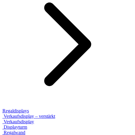
Regaldisplays
Verkaufsdisplay – verstärkt
Verkaufsdisplay
Displayturm
Regalwand