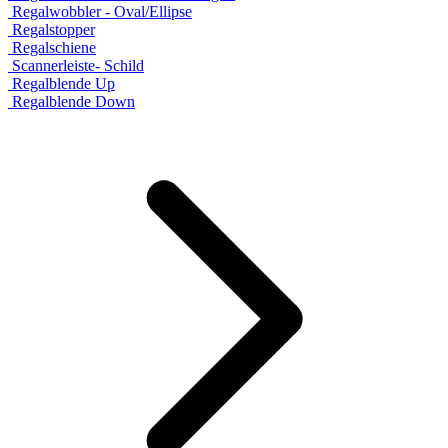
Regalwobbler - Oval/Ellipse
Regalstopper
Regalschiene
Scannerleiste- Schild
Regalblende Up
Regalblende Down