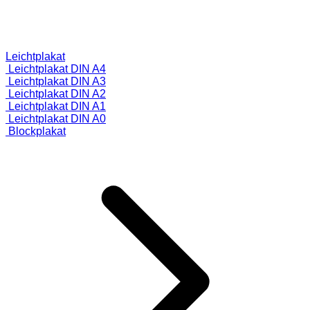
Leichtplakat
Leichtplakat DIN A4
Leichtplakat DIN A3
Leichtplakat DIN A2
Leichtplakat DIN A1
Leichtplakat DIN A0
Blockplakat