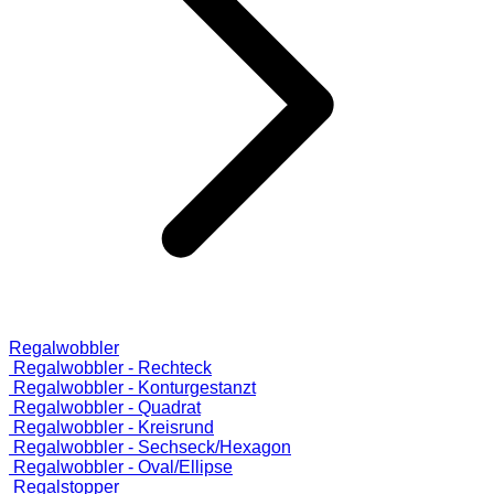
Regalwobbler
Regalwobbler - Rechteck
Regalwobbler - Konturgestanzt
Regalwobbler - Quadrat
Regalwobbler - Kreisrund
Regalwobbler - Sechseck/Hexagon
Regalwobbler - Oval/Ellipse
Regalstopper