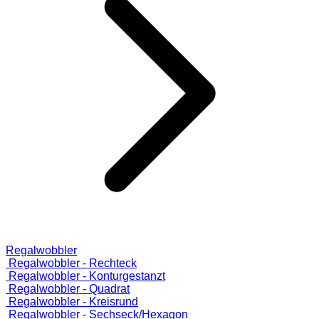
Regalwobbler
Regalwobbler - Rechteck
Regalwobbler - Konturgestanzt
Regalwobbler - Quadrat
Regalwobbler - Kreisrund
Regalwobbler - Sechseck/Hexagon