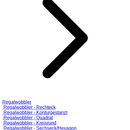
Regalwobbler
Regalwobbler - Rechteck
Regalwobbler - Konturgestanzt
Regalwobbler - Quadrat
Regalwobbler - Kreisrund
Regalwobbler - Sechseck/Hexagon