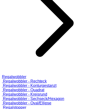
Regalwobbler
Regalwobbler - Rechteck
Regalwobbler - Konturgestanzt
Regalwobbler - Quadrat
Regalwobbler - Kreisrund
Regalwobbler - Sechseck/Hexagon
Regalwobbler - Oval/Ellipse
Regalstopper