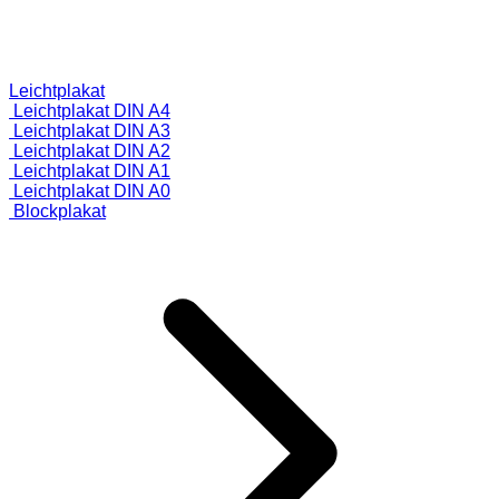
Leichtplakat
Leichtplakat DIN A4
Leichtplakat DIN A3
Leichtplakat DIN A2
Leichtplakat DIN A1
Leichtplakat DIN A0
Blockplakat