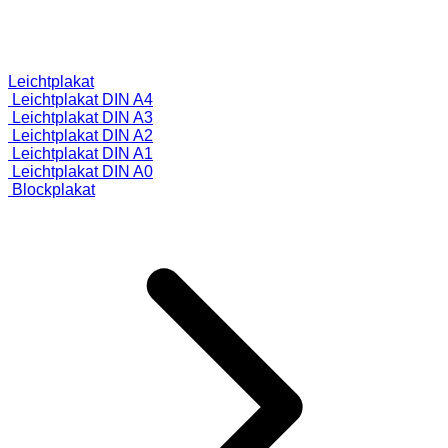
Leichtplakat
Leichtplakat DIN A4
Leichtplakat DIN A3
Leichtplakat DIN A2
Leichtplakat DIN A1
Leichtplakat DIN A0
Blockplakat