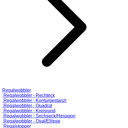
Regalwobbler
Regalwobbler - Rechteck
Regalwobbler - Konturgestanzt
Regalwobbler - Quadrat
Regalwobbler - Kreisrund
Regalwobbler - Sechseck/Hexagon
Regalwobbler - Oval/Ellipse
Regalstopper